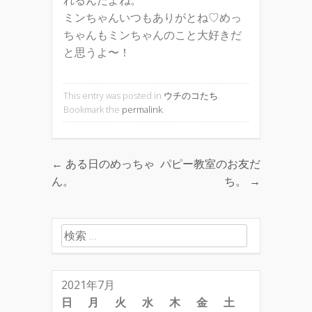
れるんだよね。
ミンちゃんいつもありがとね♡めっ
ちゃんもミンちゃんのこと大好きだ
と思うよ〜！
This entry was posted in
ウチのコたち
.
Bookmark the
permalink
.
←
ある日のめっちゃ
パピー教室のお友だ
Post navigation
ん。
ち。
→
検索:
2021年7月
日
月
火
水
木
金
土