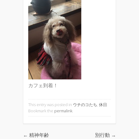
カフェ到着！
This entry was posted in
ウチのコたち
,
休日
.
Bookmark the
permalink
.
←
精神年齢
別行動
→
Post navigation